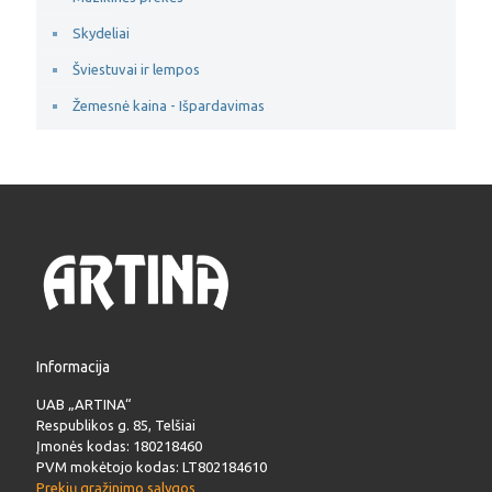
Skydeliai
Šviestuvai ir lempos
Žemesnė kaina - Išpardavimas
Informacija
UAB „ARTINA“
Respublikos g. 85, Telšiai
Įmonės kodas: 180218460
PVM mokėtojo kodas: LT802184610
Prekių grąžinimo sąlygos