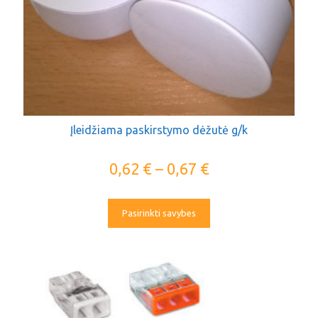
Įleidžiama paskirstymo dėžutė g/k
0,62
€
–
0,67
€
Pasirinkti savybes