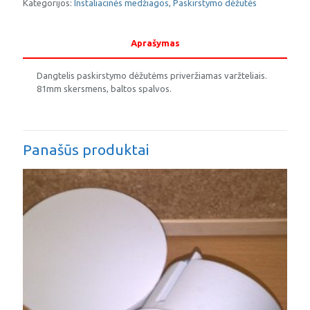
varžteliais
Kategorijos:
Instaliacinės medžiagos
,
Paskirstymo dėžutės
Aprašymas
Dangtelis paskirstymo dėžutėms priveržiamas varžteliais.
81mm skersmens, baltos spalvos.
Panašūs produktai