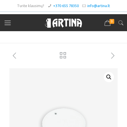
Turite klausimų?
+370 655 78350
info@artina.lt
0
Asortimentas