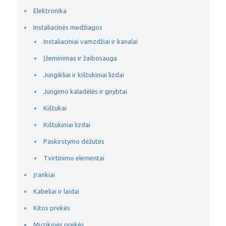
Elektronika
Instaliacinės medžiagos
Instaliaciniai vamzdžiai ir kanalai
Įžeminimas ir žaibosauga
Jungikliai ir kištukiniai lizdai
Jungimo kaladėlės ir gnybtai
Kištukai
Kištukiniai lizdai
Paskirstymo dėžutės
Tvirtinimo elementai
Įrankiai
Kabeliai ir laidai
Kitos prekės
Muzikinės prekės