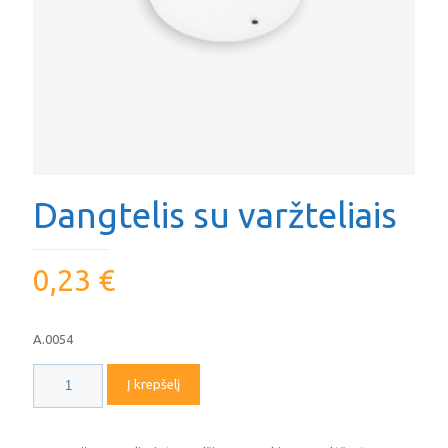
Dangtelis su varžteliais
0,23
€
A.0054
produkto
Į krepšelį
kiekis:
Dangtelis
su