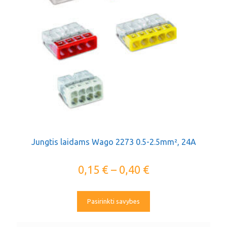
Jungtis laidams Wago 2273 0.5-2.5mm², 24A
0,15
€
–
0,40
€
Pasirinkti savybes