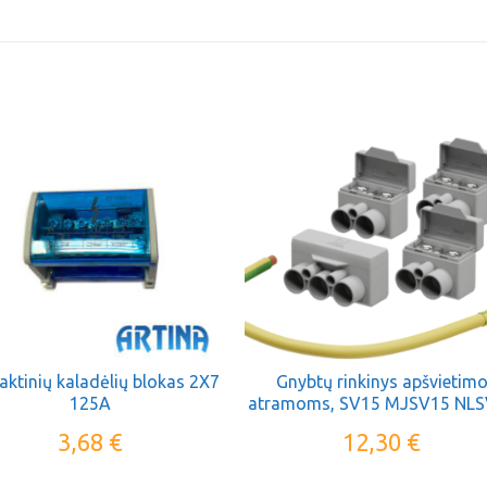
aktinių kaladėlių blokas 2X7
Gnybtų rinkinys apšvietim
125A
atramoms, SV15 MJSV15 NL
3,68
€
12,30
€