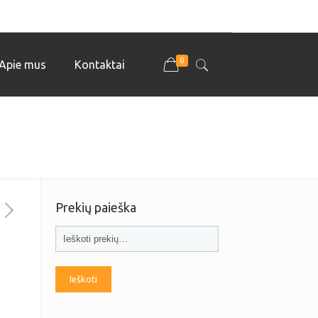
0
Apie mus
Kontaktai
Prekių paieška
Ieškoti