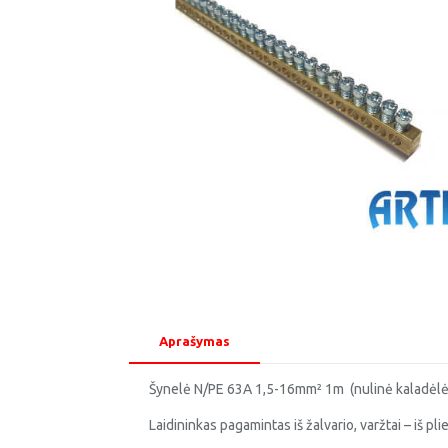
Aprašymas
Šynelė N/PE 63A 1,5-16mm² 1m (nulinė kaladėlė
Laidininkas pagamintas iš žalvario, varžtai – iš p