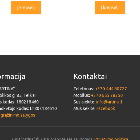
Į krepšelį
Į krepšelį
ormacija
Kontaktai
ARTINA“
Telefonas:
+370 444 60727
likos g. 85, Telšiai
Mobilus:
+370 655 78350
s kodas: 180218460
Susisiekite:
info@artina.lt
okėtojo kodas: LT802184610
Mus sekite:
Facebook
 grąžinimo sąlygos
UAB "Artina" © 2018. Visos teisės saugomos.
Privatumo politika