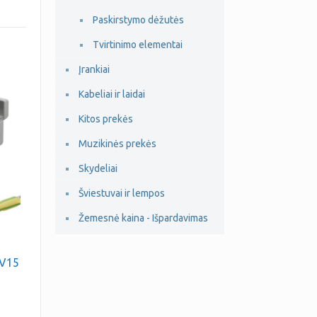
Paskirstymo dėžutės
Tvirtinimo elementai
Įrankiai
Kabeliai ir laidai
Kitos prekės
Muzikinės prekės
Skydeliai
Šviestuvai ir lempos
Žemesnė kaina - Išpardavimas
o
SV15