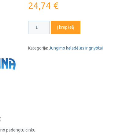
24,74
€
produkto
Į krepšelį
kiekis:
Šyna
N/PE
Kategorija:
Jungimo kaladėlės ir gnybtai
63A
1,5-
16mm²
1m
)
lieno padengtu cinku.