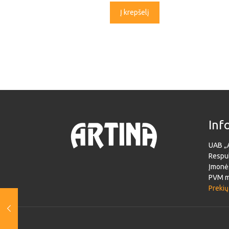
Į krepšelį
Inf
UAB „
Respub
Įmonė
PVM m
Prekių