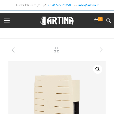
Turite klausimų?
+370 655 78350
info@artina.lt
0
Asortimentas