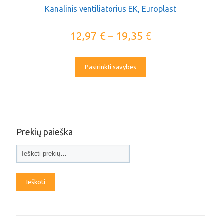
Kanalinis ventiliatorius EK, Europlast
12,97
€
–
19,35
€
Pasirinkti savybes
Prekių paieška
Ieškoti