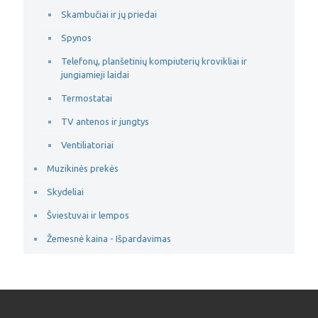
Skambučiai ir jų priedai
Spynos
Telefonų, planšetinių kompiuterių krovikliai ir
jungiamieji laidai
Termostatai
TV antenos ir jungtys
Ventiliatoriai
Muzikinės prekės
Skydeliai
Šviestuvai ir lempos
Žemesnė kaina - Išpardavimas