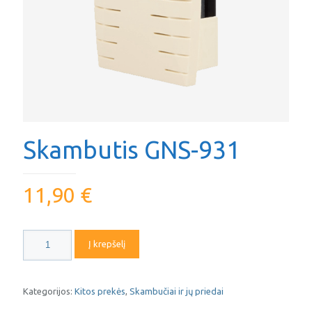
Skambutis GNS-931
11,90
€
produkto
Į krepšelį
kiekis:
Skambutis
GNS-
931
Kategorijos:
Kitos prekės
,
Skambučiai ir jų priedai