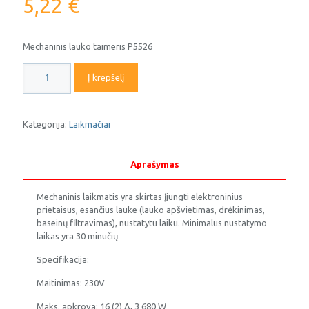
5,22
€
Mechaninis lauko taimeris P5526
produkto
Į krepšelį
kiekis:
Mechaninis
paros
laikmatis
Kategorija:
Laikmačiai
atsparus
drėgmei
P5526N
Aprašymas
EMOS
Mechaninis laikmatis yra skirtas įjungti elektroninius
prietaisus, esančius lauke (lauko apšvietimas, drėkinimas,
baseinų filtravimas), nustatytu laiku. Minimalus nustatymo
laikas yra 30 minučių
Specifikacija:
Maitinimas: 230V
Maks. apkrova: 16 (2) A, 3 680 W