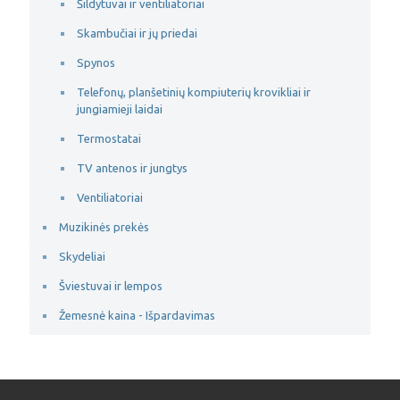
Šildytuvai ir ventiliatoriai
Skambučiai ir jų priedai
Spynos
Telefonų, planšetinių kompiuterių krovikliai ir
jungiamieji laidai
Termostatai
TV antenos ir jungtys
Ventiliatoriai
Muzikinės prekės
Skydeliai
Šviestuvai ir lempos
Žemesnė kaina - Išpardavimas