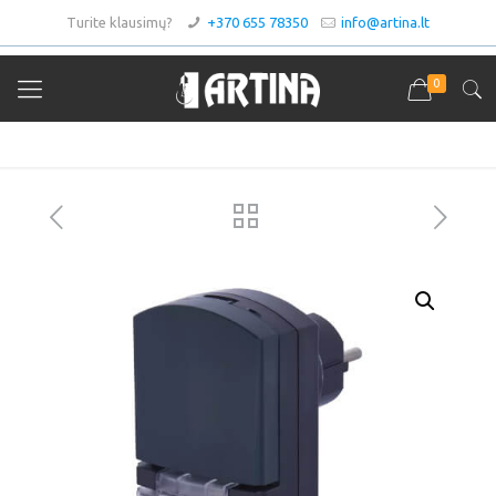
Turite klausimų?
+370 655 78350
info@artina.lt
0
Asortimentas