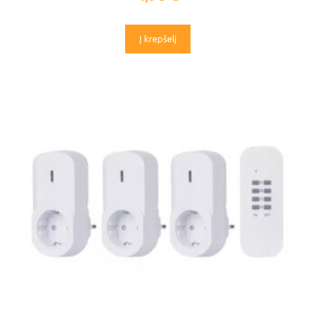
Į krepšelį