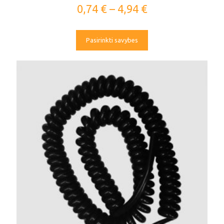
0,74
€
–
4,94
€
Pasirinkti savybes