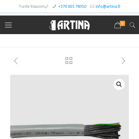
Turite klausimų?
+370 655 78350
info@artina.lt
0
Asortimentas