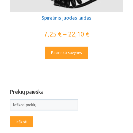
Spiralinis juodas laidas
7,25
€
–
22,10
€
Pasirinkti savybes
Prekių paieška
Ieškoti