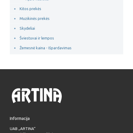
Kitos prekės
Muzikinės prekės
Skydeliai
Šviestuvai ir lempos
Žemesnė kaina - Išpardavimas
Informacija
UAB „ARTINA“