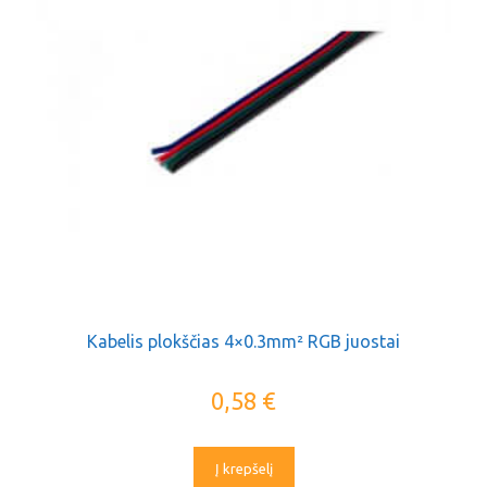
Kabelis plokščias 4×0.3mm² RGB juostai
0,58
€
Į krepšelį