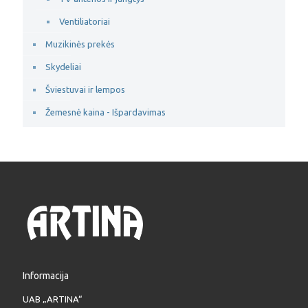
Ventiliatoriai
Muzikinės prekės
Skydeliai
Šviestuvai ir lempos
Žemesnė kaina - Išpardavimas
Informacija
UAB „ARTINA“