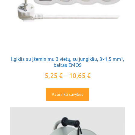
Ilgiklis su įžeminimu 3 vietų, su jungikliu, 3×1,5 mm²,
baltas EMOS
5,25
€
–
10,65
€
Pasirinkti savybes