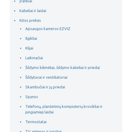
Įrankiai
Kabeliai ir laidai
Kitos prekės
Apsaugos kameros EZVIZ
Ilgikliai
Klijai
Laikmačiai
Šildymo kilimėliai, šildymo kabeliai ir priedai
Šildytuvai ir ventiliatoriai
Skambučiai ir jų priedai
Spynos
Telefonų, planšetinių kompiuterių krovikliai ir
jungiamieji laidai
Termostatai
TV antenos ir jungtys