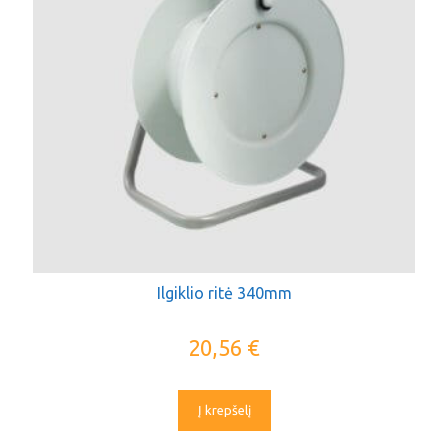
Ilgiklio ritė 340mm
20,56
€
Į krepšelį