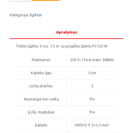
Ilgiklis
su
įžeminimu
Kategorija:
Ilgikliai
3
vietų
1,5m
Aprašymas
su
jungikliu,
Tinklo ilgiklis 3 roz. 1.5 m. su jungikliu (įžem) PC1321R
juodas
EMOS
Maitinimas
250 V~/16 A maks 3680W
Kabelio ilgis
1,5m
Lizdų skaičius
3
Apasauga nuo vaikų
Yra
Įj./išj. mygtukas
Yra
Kabelis
H05VV-F 3×1,5 mm²