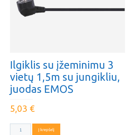
Ilgiklis su įžeminimu 3
vietų 1,5m su jungikliu,
juodas EMOS
5,03
€
produkto
Į krepšelį
kiekis: