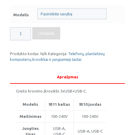
Modelis
produkto
Į krepšelį
kiekis:
Įkroviklis
PD+QC3.0
36W
Produkto kodas:
N/A
Kategorija:
Telefonų, planšetinių
OPTONICA
kompiuterių krovikliai ir jungiamieji laidai
Aprašymas
Greito krovimo įkroviklis 3xUSB+USB-C.
Modelis
9511 baltas
9510 juodas
Maitinimas
100-240V
100-240V
Jungties
USB-A,
USB-A, USB-C
tipas
USB-C