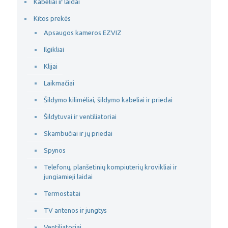
Kabeliai ir laidai
Kitos prekės
Apsaugos kameros EZVIZ
Ilgikliai
Klijai
Laikmačiai
Šildymo kilimėliai, šildymo kabeliai ir priedai
Šildytuvai ir ventiliatoriai
Skambučiai ir jų priedai
Spynos
Telefonų, planšetinių kompiuterių krovikliai ir
jungiamieji laidai
Termostatai
TV antenos ir jungtys
Ventiliatoriai