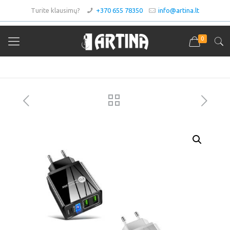
Turite klausimų?
+370 655 78350
info@artina.lt
0
Asortimentas