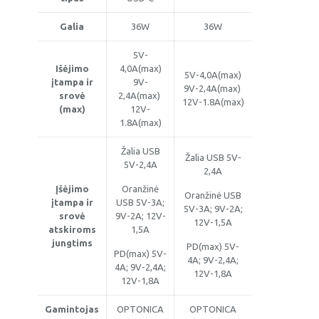
Galia
36W
36W
5V-
Išėjimo
4,0A(max)
5V-4,0A(max)
įtampa ir
9V-
9V-2,4A(max)
srovė
2,4A(max)
12V-1.8A(max)
(max)
12V-
1.8A(max)
Žalia USB
Žalia USB 5V-
5V-2,4A
2,4A
Įšėjimo
Oranžinė
Oranžinė USB
įtampa ir
USB 5V-3A;
5V-3A; 9V-2A;
srovė
9V-2A; 12V-
12V-1,5A
atskiroms
1,5A
jungtims
PD(max) 5V-
PD(max) 5V-
4A; 9V-2,4A;
4A; 9V-2,4A;
12V-1,8A
12V-1,8A
Gamintojas
OPTONICA
OPTONICA