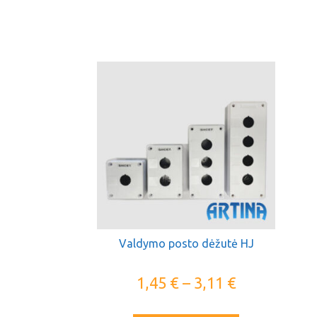
Valdymo posto dėžutė HJ
1,45
€
–
3,11
€