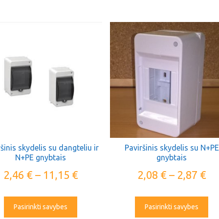
šinis skydelis su dangteliu ir
Paviršinis skydelis su N+PE
N+PE gnybtais
gnybtais
2,46
€
–
11,15
€
2,08
€
–
2,87
€
Pasirinkti savybes
Pasirinkti savybes