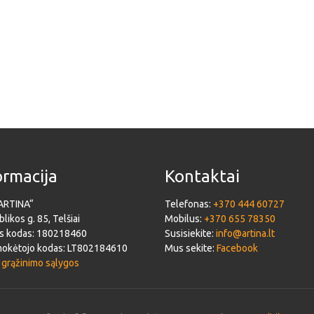
ormacija
Kontaktai
ARTINA“
Telefonas:
+370 444 60727
likos g. 85, Telšiai
Mobilus:
+370 655 78350
s kodas: 180218460
Susisiekite:
info@artina.lt
okėtojo kodas: LT802184610
Mus sekite:
Facebook
 grąžinimo sąlygos