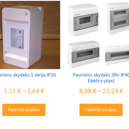
ršinis skydelis S serija IP30
Paviršinis skydelis SRn IP4
Elektro-plast
1,11
€
–
2,64
€
8,98
€
–
23,24
€
Pasirinkti savybes
Pasirinkti savybes