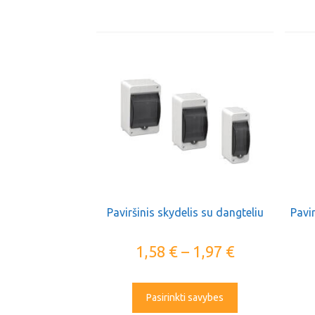
Paviršinis skydelis su dangteliu
Pavir
1,58
€
–
1,97
€
Pasirinkti savybes