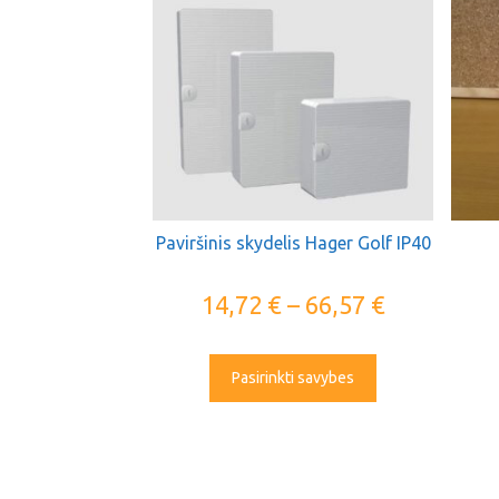
Paviršinis skydelis Hager Golf IP40
14,72
€
–
66,57
€
Pasirinkti savybes