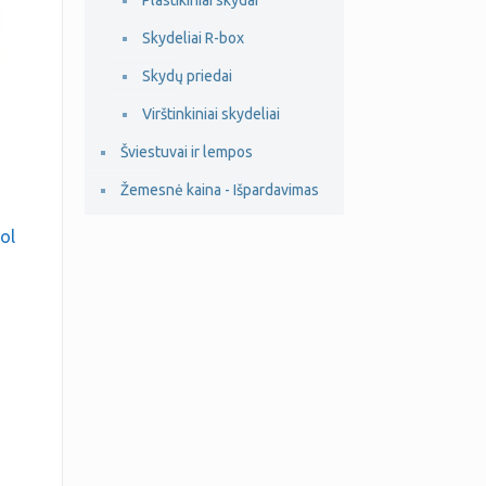
Plastikiniai skydai
Skydeliai R-box
Skydų priedai
Virštinkiniai skydeliai
Šviestuvai ir lempos
Žemesnė kaina - Išpardavimas
bol