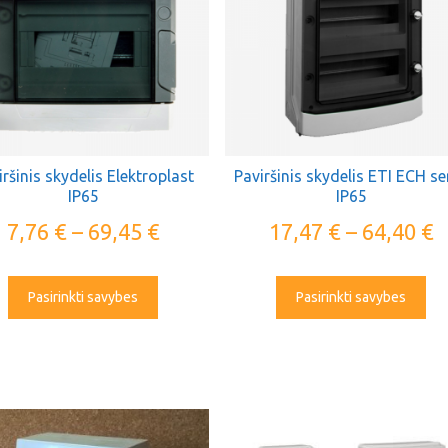
iršinis skydelis Elektroplast
Paviršinis skydelis ETI ECH se
IP65
IP65
7,76
€
–
69,45
€
17,47
€
–
64,40
€
Pasirinkti savybes
Pasirinkti savybes