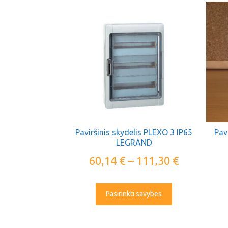
Paviršinis skydelis PLEXO 3 IP65
Pavi
LEGRAND
60,14
€
–
111,30
€
Pasirinkti savybes