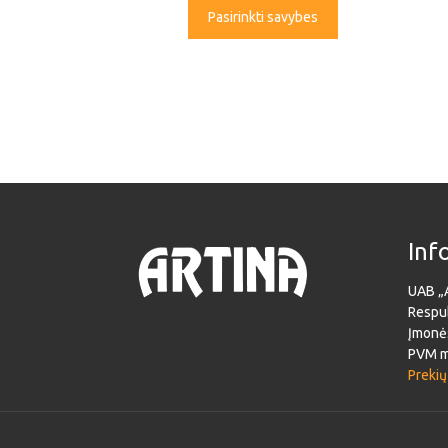
Pasirinkti savybes
Inf
UAB „
Respub
Įmonė
PVM m
Prekių