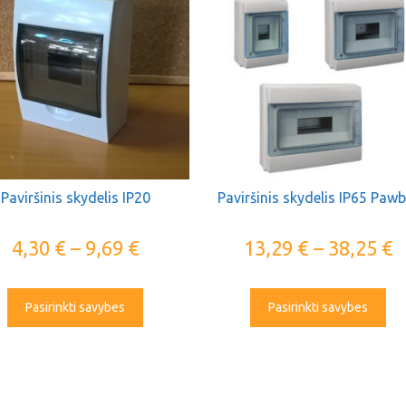
Paviršinis skydelis IP20
Paviršinis skydelis IP65 Paw
4,30
€
–
9,69
€
13,29
€
–
38,25
€
Pasirinkti savybes
Pasirinkti savybes