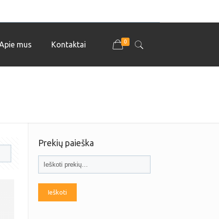
0
Apie mus
Kontaktai
Prekių paieška
Ieškoti