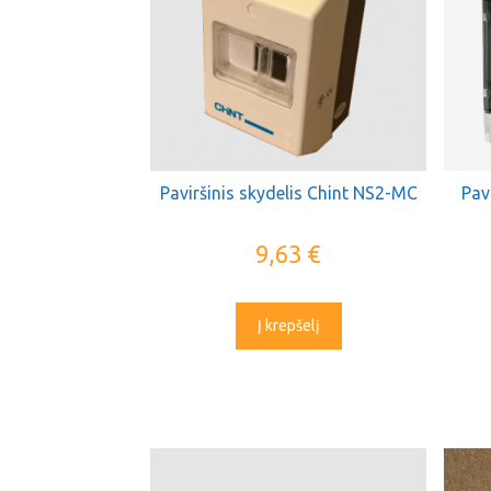
Paviršinis skydelis Chint NS2-MC
Pav
9,63
€
Į krepšelį