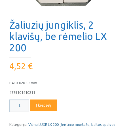
Žaliuzių jungiklis, 2
klavišų, be rėmelio LX
200
4,52
€
P410-020-02 ww
4779101410211
produkto
Į krepšelį
kiekis:
Žaliuzių
jungiklis,
2
Kategorija:
Vilma LUXE LX 200, įleistinio montažo, baltos spalvos