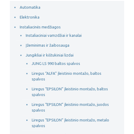
Automatika
Elektronika
Instaliacinės medžiagos
Instaliaciniai vamzdžiai ir kanalai
Įžeminimas ir žaibosauga
Jungikliai ir kištukiniai lizdai
JUNG LS 990 baltos spalvos
Liregus “ALFA” įleistinio montažo, baltos
spalvos
Liregus “EPSILON” įleistinio montažo, baltos
spalvos
Liregus “EPSILON” įleistinio montažo, juodos
spalvos
Liregus “EPSILON” įleistinio montažo, metalo
spalvos