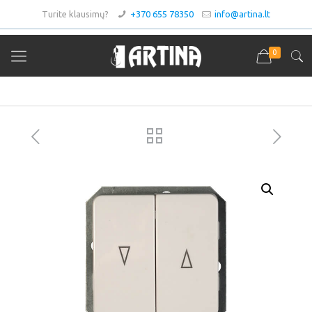
Turite klausimų?
+370 655 78350
info@artina.lt
0
Asortimentas