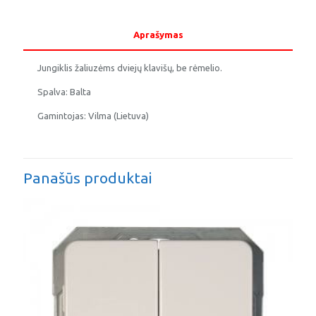
klavišų,
be
rėmelio
Aprašymas
LX
200
Jungiklis žaliuzėms dviejų klavišų, be rėmelio.
Spalva: Balta
Gamintojas: Vilma (Lietuva)
Panašūs produktai