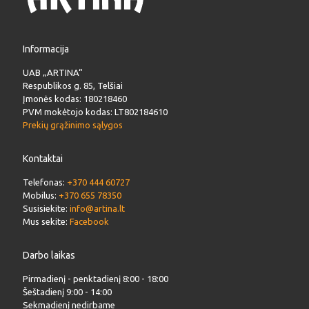
Informacija
UAB „ARTINA“
Respublikos g. 85, Telšiai
Įmonės kodas: 180218460
PVM mokėtojo kodas: LT802184610
Prekių grąžinimo sąlygos
Kontaktai
Telefonas:
+370 444 60727
Mobilus:
+370 655 78350
Susisiekite:
info@artina.lt
Mus sekite:
Facebook
Darbo laikas
Pirmadienį - penktadienį 8:00 - 18:00
Šeštadienį 9:00 - 14:00
Sekmadienį nedirbame