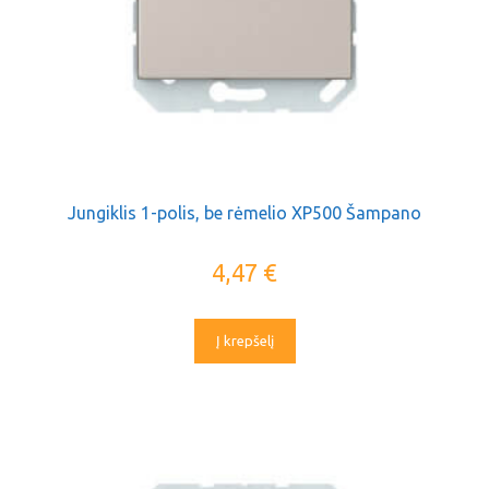
Jungiklis 1-polis, be rėmelio XP500 Šampano
4,47
€
Į krepšelį