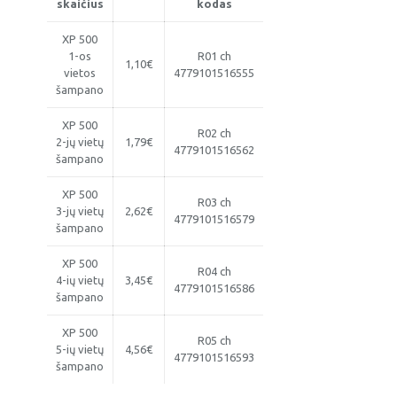
skaičius
kodas
XP 500
1-os
R01 ch
1,10€
vietos
4779101516555
šampano
XP 500
R02 ch
2-jų vietų
1,79€
4779101516562
šampano
XP 500
R03 ch
3-jų vietų
2,62€
4779101516579
šampano
XP 500
R04 ch
4-ių vietų
3,45€
4779101516586
šampano
XP 500
R05 ch
5-ių vietų
4,56€
4779101516593
šampano