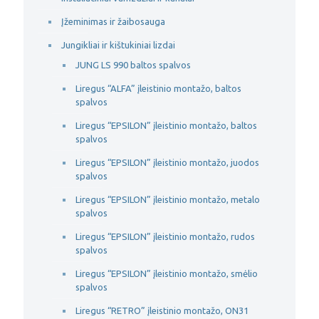
Įžeminimas ir žaibosauga
Jungikliai ir kištukiniai lizdai
JUNG LS 990 baltos spalvos
Liregus “ALFA” įleistinio montažo, baltos
spalvos
Liregus “EPSILON” įleistinio montažo, baltos
spalvos
Liregus “EPSILON” įleistinio montažo, juodos
spalvos
Liregus “EPSILON” įleistinio montažo, metalo
spalvos
Liregus “EPSILON” įleistinio montažo, rudos
spalvos
Liregus “EPSILON” įleistinio montažo, smėlio
spalvos
Liregus “RETRO” įleistinio montažo, ON31