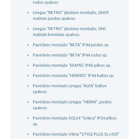
rudos spalvos
Liregus “RETRO” įleistinio montažo, ON59
matinės juodos spalvos
Liregus “RETRO” įleistinio montažo, ONC
matinės kreminės spalvos
Paviršinio montažo "BETA" IP44 juodos sp.
Paviršinio montažo "BETA" IP44 rudos sp.
Paviršinio montažo "EFAPEL" IP65 pilkos sp.
Paviršinio montažo "HERMES" IP44 baltos sp.
Paviršinio montažo Liregus "ALFA" baltos
spalvos
Paviršinio montažo Liregus "HERMI", juodos
spalvos
Paviršinio montažo SOL54 "Solera" IP54 pilkos
sp.
Paviršinio montažo Vilma "STYLE PLUS SL+250"