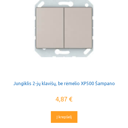
Jungiklis 2-jų klavišų, be rėmelio XP500 Šampano
4,87
€
Į krepšelį