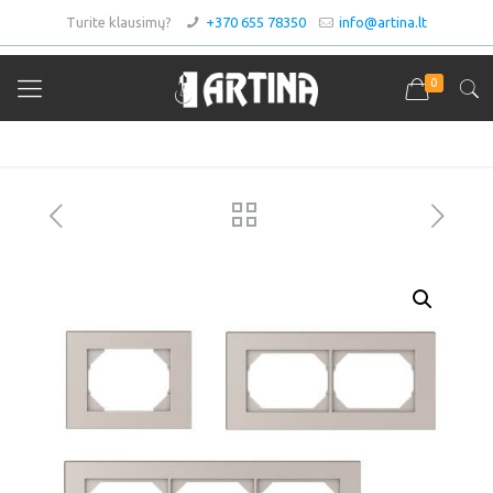
Turite klausimų?
+370 655 78350
info@artina.lt
0
Asortimentas