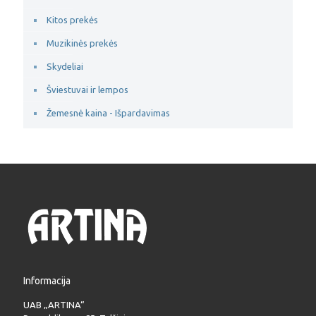
Kitos prekės
Muzikinės prekės
Skydeliai
Šviestuvai ir lempos
Žemesnė kaina - Išpardavimas
Informacija
UAB „ARTINA“