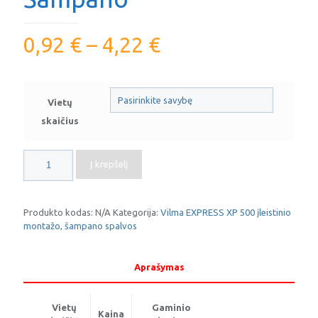
0,92
€
–
4,22
€
Vietų
skaičius
produkto
Į krepšelį
kiekis:
Rėmeliai
XP500
Šampano
Produkto kodas:
N/A
Kategorija:
Vilma EXPRESS XP 500 įleistinio
montažo, šampano spalvos
Aprašymas
Vietų
Gaminio
Kaina