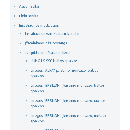
Automatika
Elektronika
Instaliacinės medžiagos
Instaliaciniai vamzdžiai ir kanalai
Įžeminimas ir žaibosauga
Jungikliai ir kištukiniai lizdai
JUNG LS 990 baltos spalvos
Liregus “ALFA” įleistinio montažo, baltos
spalvos
Liregus “EPSILON” įleistinio montažo, baltos
spalvos
Liregus “EPSILON” įleistinio montažo, juodos
spalvos
Liregus “EPSILON” įleistinio montažo, metalo
spalvos