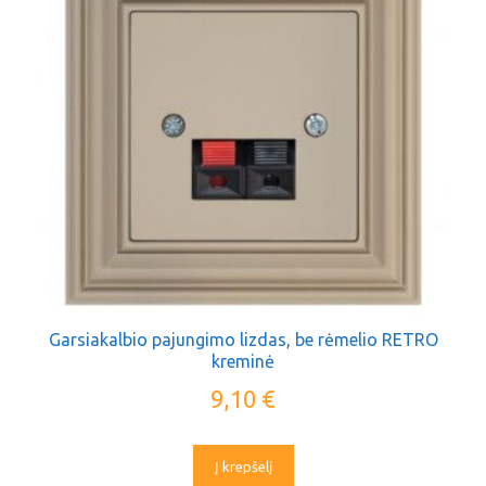
Garsiakalbio pajungimo lizdas, be rėmelio RETRO
kreminė
9,10
€
Į krepšelį