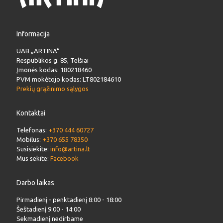
Informacija
UAB „ARTINA“
Respublikos g. 85, Telšiai
Įmonės kodas: 180218460
PVM mokėtojo kodas: LT802184610
Prekių grąžinimo sąlygos
Kontaktai
Telefonas:
+370 444 60727
Mobilus:
+370 655 78350
Susisiekite:
info@artina.lt
Mus sekite:
Facebook
Darbo laikas
Pirmadienį - penktadienį 8:00 - 18:00
Šeštadienį 9:00 - 14:00
Sekmadienį nedirbame