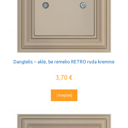
Dangtelis – aklė, be rėmelio RETRO ruda kreminė
3,70
€
Į krepšelį