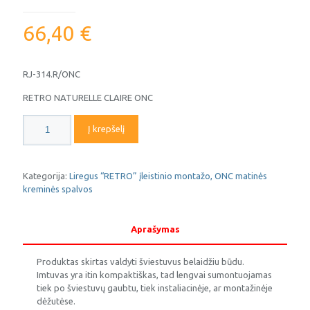
66,40
€
RJ-314.R/ONC
RETRO NATURELLE CLAIRE ONC
produkto
Į krepšelį
kiekis:
Paviršinis,
radijo
bangomis
Kategorija:
Liregus “RETRO” įleistinio montažo, ONC matinės
valdomas
kreminės spalvos
1kl.
komplektas
RETRO
Aprašymas
kreminė
Produktas skirtas valdyti šviestuvus belaidžiu būdu.
Imtuvas yra itin kompaktiškas, tad lengvai sumontuojamas
tiek po šviestuvų gaubtu, tiek instaliacinėje, ar montažinėje
dėžutėse.