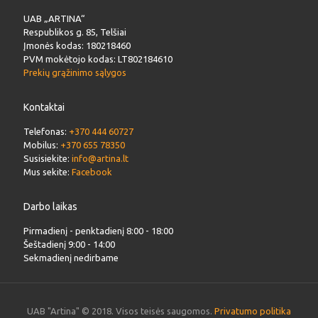
UAB „ARTINA“
Respublikos g. 85, Telšiai
Įmonės kodas: 180218460
PVM mokėtojo kodas: LT802184610
Prekių grąžinimo sąlygos
Kontaktai
Telefonas:
+370 444 60727
Mobilus:
+370 655 78350
Susisiekite:
info@artina.lt
Mus sekite:
Facebook
Darbo laikas
Pirmadienį - penktadienį 8:00 - 18:00
Šeštadienį 9:00 - 14:00
Sekmadienį nedirbame
UAB "Artina" © 2018. Visos teisės saugomos.
Privatumo politika