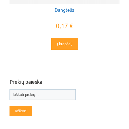
Dangtelis
0,17
€
Į krepšelį
Prekių paieška
Ieškoti