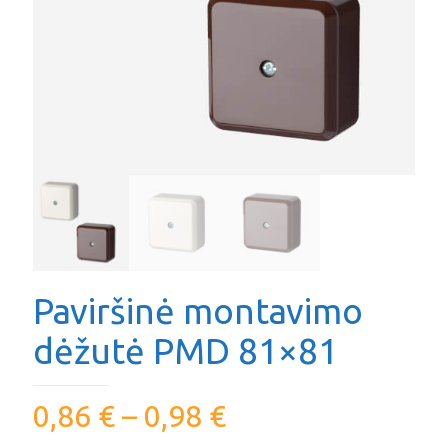
Paviršinė montavimo
dėžutė PMD 81×81
0,86
€
–
0,98
€