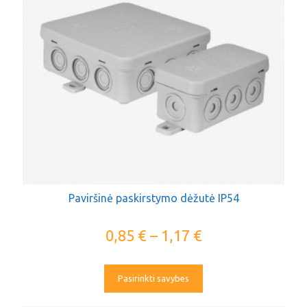
Paviršinė paskirstymo dėžutė IP54
0,85
€
–
1,17
€
Pasirinkti savybes