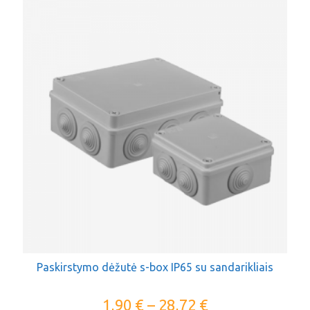
Paskirstymo dėžutė s-box IP65 su sandarikliais
1,90
€
–
28,72
€