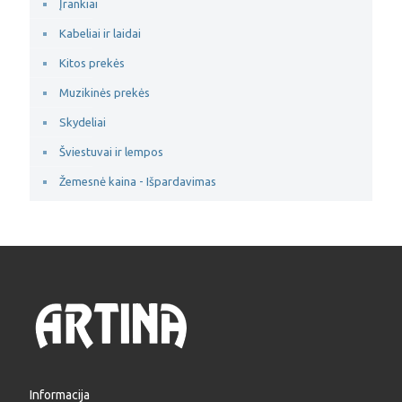
Įrankiai
Kabeliai ir laidai
Kitos prekės
Muzikinės prekės
Skydeliai
Šviestuvai ir lempos
Žemesnė kaina - Išpardavimas
Informacija