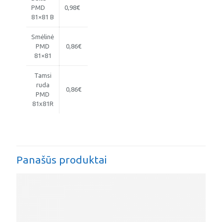
PMD
0,98€
81×81 B
Smėlinė
PMD
0,86€
81×81
Tamsi
ruda
0,86€
PMD
81x81R
Panašūs produktai