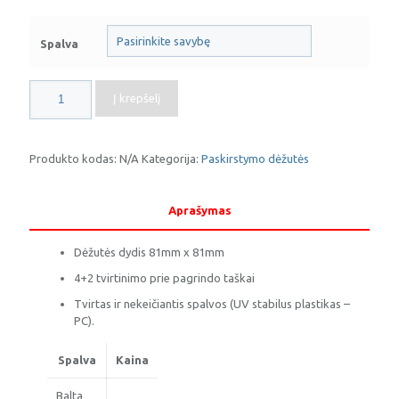
Spalva
produkto
Į krepšelį
kiekis:
Paviršinė
montavimo
dėžutė
Produkto kodas:
N/A
Kategorija:
Paskirstymo dėžutės
PMD
81x81
Aprašymas
Dėžutės dydis 81mm x 81mm
4+2 tvirtinimo prie pagrindo taškai
Tvirtas ir nekeičiantis spalvos (UV stabilus plastikas –
PC).
Spalva
Kaina
Balta