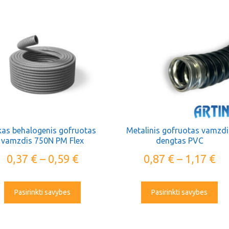
lkas behalogenis gofruotas
Metalinis gofruotas vamzdi
vamzdis 750N PM Flex
dengtas PVC
0,37
€
–
0,59
€
0,87
€
–
1,17
€
Pasirinkti savybes
Pasirinkti savybes