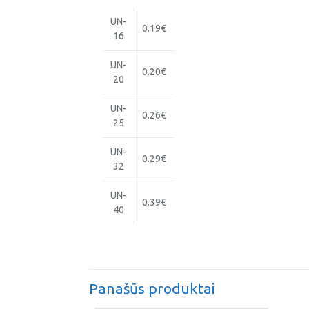
UN-
0.19€
16
UN-
0.20€
20
UN-
0.26€
25
UN-
0.29€
32
UN-
0.39€
40
Panašūs produktai