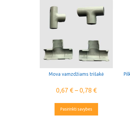
Mova vamzdžiams trišakė
Pi
0,67
€
–
0,78
€
Pasirinkti savybes