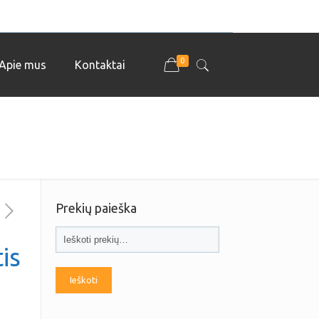
0
Apie mus
Kontaktai
Prekių paieška
is
Ieškoti