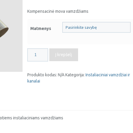
Kompensacinė mova vamzdžiams
Matmenys
produkto
Į krepšelį
kiekis:
Lanksti
vamzdžių
Produkto kodas:
N/A
Kategorija:
Instaliaciniai vamzdžiai ir
jungtis
kanalai
uotiems instaliaciniams vamzdžiams