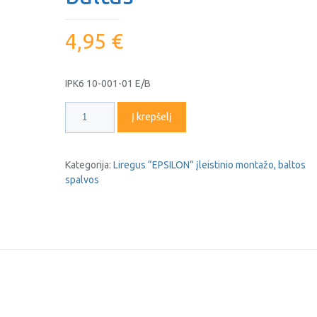
4,95
€
IPK6 10-001-01 E/B
produkto
Į krepšelį
kiekis:
Kryžminis
perjungiklis,
Kategorija:
Liregus “EPSILON” įleistinio montažo, baltos
be
spalvos
rėmelio
EPSILON
baltas