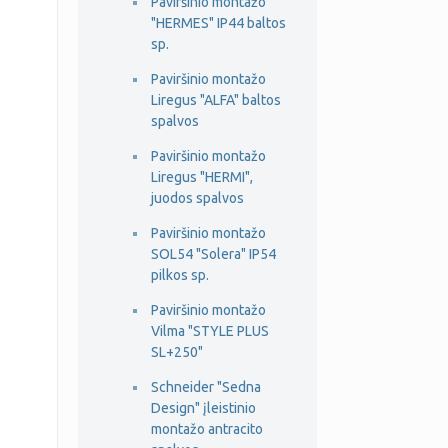
Paviršinio montažo
"HERMES" IP44 baltos
sp.
Paviršinio montažo
Liregus "ALFA" baltos
spalvos
Paviršinio montažo
Liregus "HERMI",
juodos spalvos
Paviršinio montažo
SOL54 "Solera" IP54
pilkos sp.
Paviršinio montažo
Vilma "STYLE PLUS
SL+250"
Schneider "Sedna
Design" įleistinio
montažo antracito