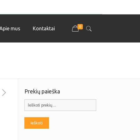
0
Apie mus
Kontaktai
Prekių paieška
Ieškoti