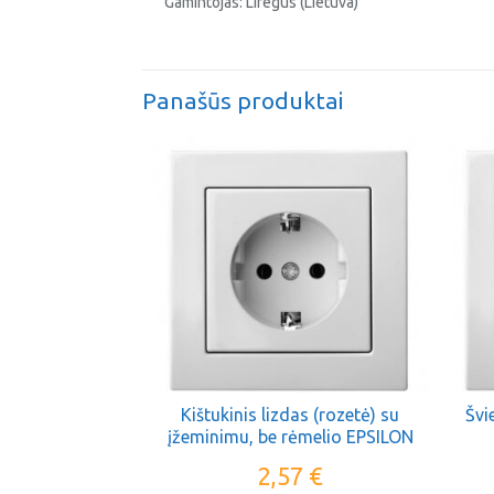
Gamintojas: Liregus (Lietuva)
Panašūs produktai
Kištukinis lizdas (rozetė) su
Švi
įžeminimu, be rėmelio EPSILON
baltas
2,57
€