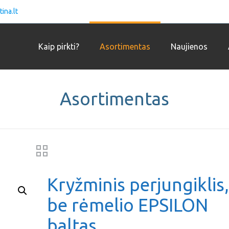
ina.lt
Kaip pirkti?
Asortimentas
Naujienos
Asortimentas
Kryžminis perjungiklis,
be rėmelio EPSILON
baltas