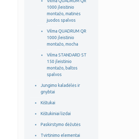
Vilma QUADRUM QR
1000 įleistinio
montažo, matinės
juodos spalvos
Vilma QUADRUM QR
1000 įleistinio
montažo, mocha
Vilma STANDARD ST
150 įleistinio
montažo, baltos
spalvos
Jungimo kaladėlės ir
gnybtai
Kištukai
Kištukiniai lizdai
Paskirstymo dėžutės
Tvirtinimo elementai