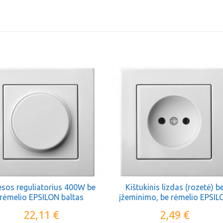
esos reguliatorius 400W be
Kištukinis lizdas (rozetė) b
rėmelio EPSILON baltas
įžeminimo, be rėmelio EPSIL
baltas
22,11
€
2,49
€