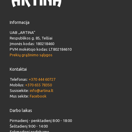
Informacija
UAB „ARTINA“
Respublikos g. 85, Telšiai
Įmonės kodas: 180218460
PVM mokėtojo kodas: LT802184610
Prekių grąžinimo sąlygos
Kontaktai
Telefonas:
+370 444 60727
Mobilus:
+370 655 78350
Susisiekite:
info@artina.lt
Mus sekite:
Facebook
Darbo laikas
Pirmadienį - penktadienį 8:00 - 18:00
Šeštadienį 9:00 - 14:00
Sekmadienį nedirbame