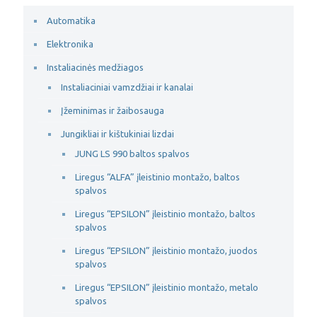
Automatika
Elektronika
Instaliacinės medžiagos
Instaliaciniai vamzdžiai ir kanalai
Įžeminimas ir žaibosauga
Jungikliai ir kištukiniai lizdai
JUNG LS 990 baltos spalvos
Liregus “ALFA” įleistinio montažo, baltos
spalvos
Liregus “EPSILON” įleistinio montažo, baltos
spalvos
Liregus “EPSILON” įleistinio montažo, juodos
spalvos
Liregus “EPSILON” įleistinio montažo, metalo
spalvos