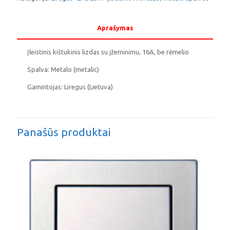
su
įžeminimu,
be
Aprašymas
rėmelio
EPSILON
Įleistinis kištukinis lizdas su įžeminimu, 16A, be rėmelio
metalo
Spalva: Metalo (metalic)
Gamintojas: Liregus (Lietuva)
Panašūs produktai