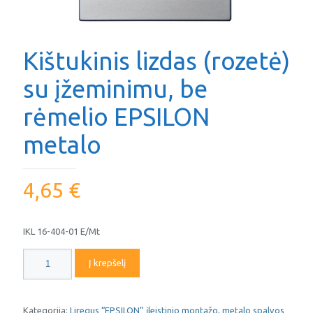
Kištukinis lizdas (rozetė)
su įžeminimu, be
rėmelio EPSILON
metalo
4,65
€
IKL 16-404-01 E/Mt
produkto
Į krepšelį
kiekis:
Kištukinis
lizdas
(rozetė)
Kategorija:
Liregus “EPSILON” įleistinio montažo, metalo spalvos