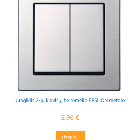
Jungiklis 2-jų klavišų, be rėmelio EPSILON metalo
5,96
€
Į krepšelį