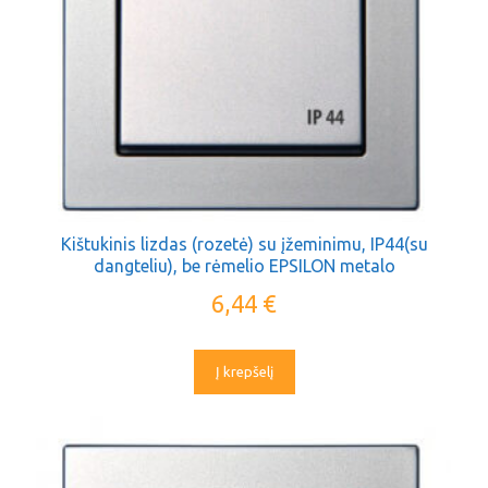
Kištukinis lizdas (rozetė) su įžeminimu, IP44(su
dangteliu), be rėmelio EPSILON metalo
6,44
€
Į krepšelį