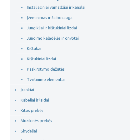
Instaliaciniai vamzdžiai ir kanalai
Įžeminimas ir žaibosauga
Jungikliai ir kištukiniai lizdai
Jungimo kaladėlės ir gnybtai
Kištukai
Kištukiniai lizdai
Paskirstymo dėžutės
Tvirtinimo elementai
Įrankiai
Kabeliai ir laidai
Kitos prekės
Muzikinės prekės
Skydeliai