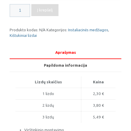
produkto
Į krepšelį
kiekis:
Kištukinis
lizdas
IP44
Produkto kodas:
N/A
Kategorijos:
Instaliacinės medžiagos
,
Kištukiniai lizdai
Aprašymas
Papildoma informacija
Lizdų skaičius
Kaina
1 lizdo
2,30 €
2 lizdų
3,80 €
3 lizdų
5,49 €
Virštinkinio montavimo