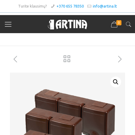
Turite klausimų?
+370 655 78350
info@artina.lt
0
Asortimentas