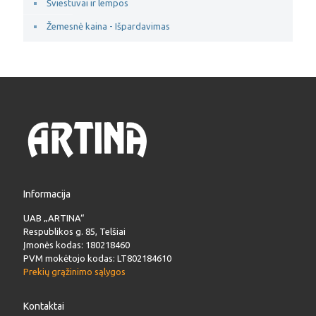
Šviestuvai ir lempos
Žemesnė kaina - Išpardavimas
Informacija
UAB „ARTINA“
Respublikos g. 85, Telšiai
Įmonės kodas: 180218460
PVM mokėtojo kodas: LT802184610
Prekių grąžinimo sąlygos
Kontaktai