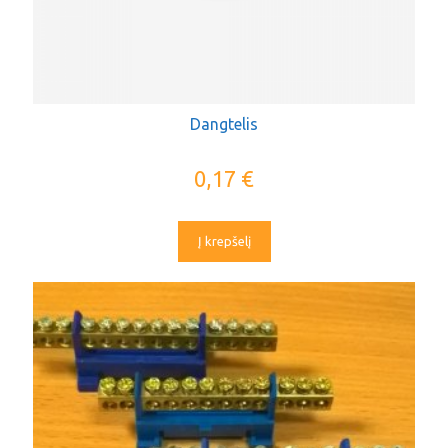
Dangtelis
0,17
€
Į krepšelį