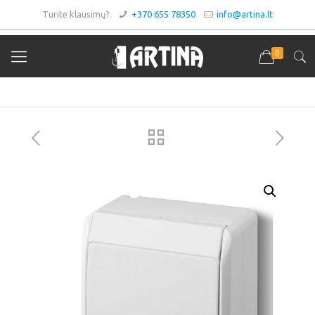
Turite klausimų?
+370 655 78350
info@artina.lt
0
Asortimentas