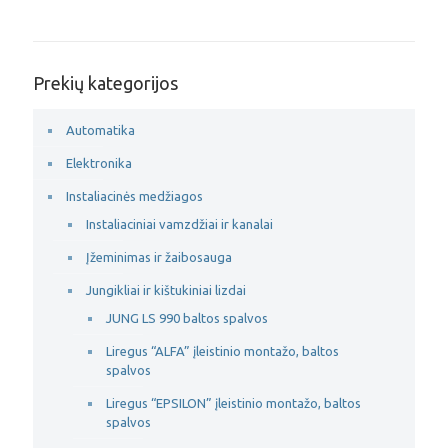
Prekių kategorijos
Automatika
Elektronika
Instaliacinės medžiagos
Instaliaciniai vamzdžiai ir kanalai
Įžeminimas ir žaibosauga
Jungikliai ir kištukiniai lizdai
JUNG LS 990 baltos spalvos
Liregus “ALFA” įleistinio montažo, baltos
spalvos
Liregus “EPSILON” įleistinio montažo, baltos
spalvos