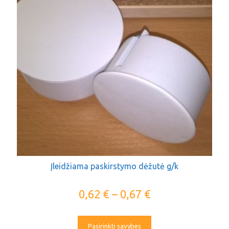
Įleidžiama paskirstymo dėžutė g/k
0,62
€
–
0,67
€
Pasirinkti savybes