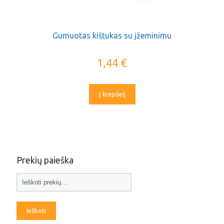
Gumuotas kištukas su įžeminimu
1,44
€
Į krepšelį
Prekių paieška
Ieškoti