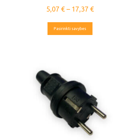
5,07
€
–
17,37
€
Pasirinkti savybes