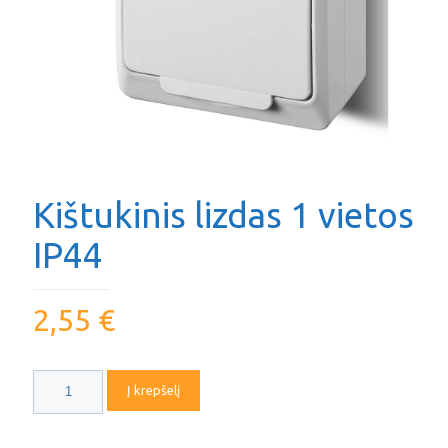
Kištukinis lizdas 1 vietos
IP44
2,55
€
produkto
Į krepšelį
kiekis:
Kištukinis
lizdas