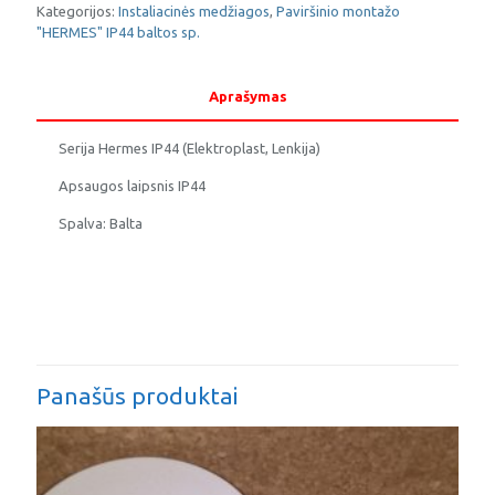
1
Kategorijos:
Instaliacinės medžiagos
,
Paviršinio montažo
vietos
"HERMES" IP44 baltos sp.
IP44
Aprašymas
Serija Hermes IP44 (Elektroplast, Lenkija)
Apsaugos laipsnis IP44
Spalva: Balta
Panašūs produktai