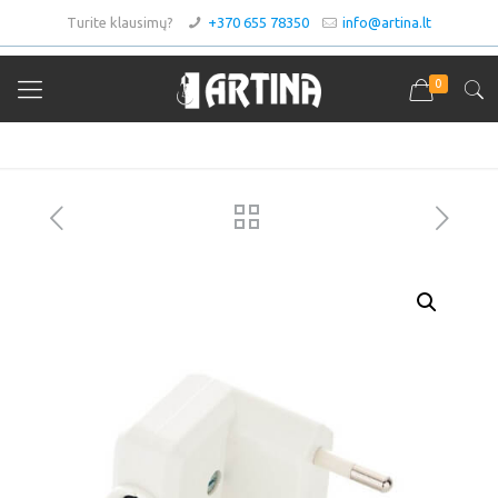
Turite klausimų?
+370 655 78350
info@artina.lt
0
Asortimentas