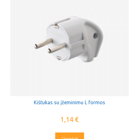
Kištukas su įžeminimu L formos
1,14
€
Į krepšelį