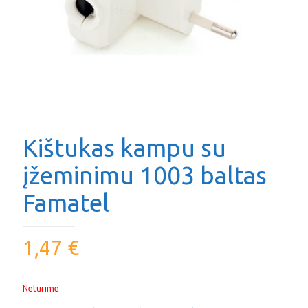
Kištukas kampu su
įžeminimu 1003 baltas
Famatel
1,47
€
Neturime