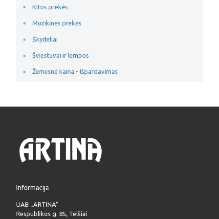
Kitos prekės
Muzikinės prekės
Skydeliai
Šviestuvai ir lempos
Žemesnė kaina - Išpardavimas
Informacija
UAB „ARTINA“
Respublikos g. 85, Telšiai