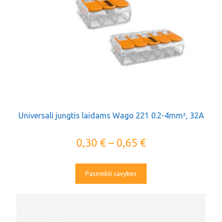
Universali jungtis laidams Wago 221 0.2-4mm², 32A
0,30
€
–
0,65
€
Pasirinkti savybes