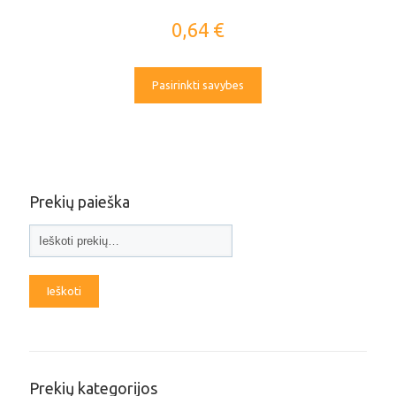
0,64
€
Pasirinkti savybes
Prekių paieška
Ieškoti
Prekių kategorijos