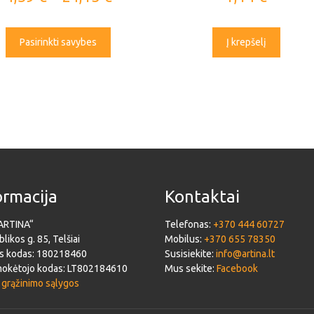
Pasirinkti savybes
Į krepšelį
ormacija
Kontaktai
ARTINA“
Telefonas:
+370 444 60727
likos g. 85, Telšiai
Mobilus:
+370 655 78350
s kodas: 180218460
Susisiekite:
info@artina.lt
okėtojo kodas: LT802184610
Mus sekite:
Facebook
 grąžinimo sąlygos