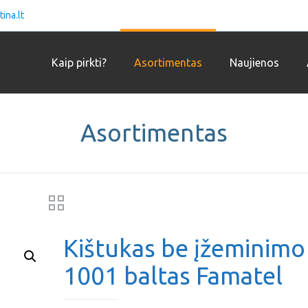
ina.lt
Kaip pirkti?
Asortimentas
Naujienos
Asortimentas
Kištukas be įžeminimo
1001 baltas Famatel