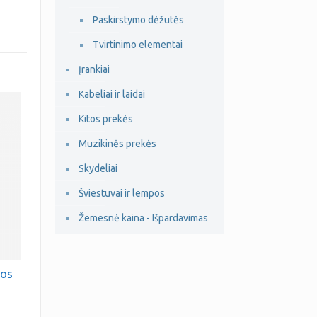
Paskirstymo dėžutės
Tvirtinimo elementai
Įrankiai
Kabeliai ir laidai
Kitos prekės
Muzikinės prekės
Skydeliai
Šviestuvai ir lempos
Žemesnė kaina - Išpardavimas
mos