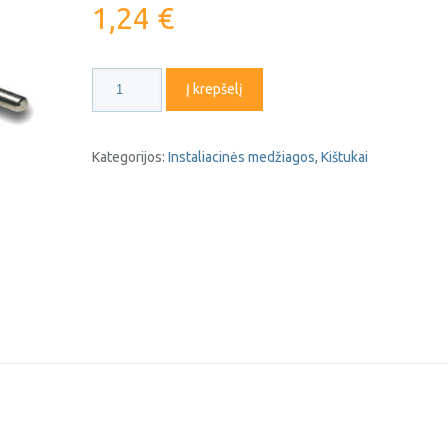
1,24
€
produkto
Į krepšelį
kiekis:
Kištukas
be
Kategorijos:
Instaliacinės medžiagos
,
Kištukai
įžeminimo
1001
baltas
Famatel