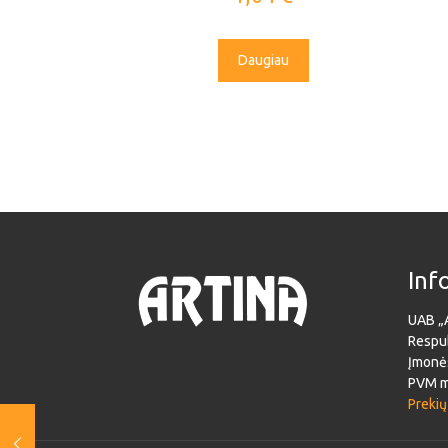
Daugiau
Inf
UAB „
Respub
Įmonė
PVM m
Prekių