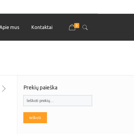
0
Apie mus
Kontaktai
Prekių paieška
Ieškoti