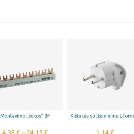
Montavimo „šukos” 3F
Kištukas su įžeminimu L for
4,39
€
–
24,15
€
1,14
€