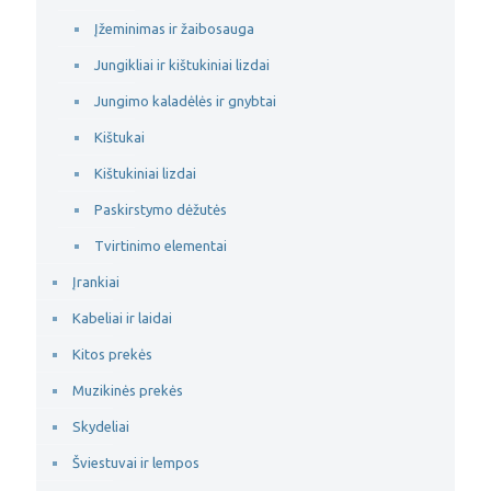
Įžeminimas ir žaibosauga
Jungikliai ir kištukiniai lizdai
Jungimo kaladėlės ir gnybtai
Kištukai
Kištukiniai lizdai
Paskirstymo dėžutės
Tvirtinimo elementai
Įrankiai
Kabeliai ir laidai
Kitos prekės
Muzikinės prekės
Skydeliai
Šviestuvai ir lempos