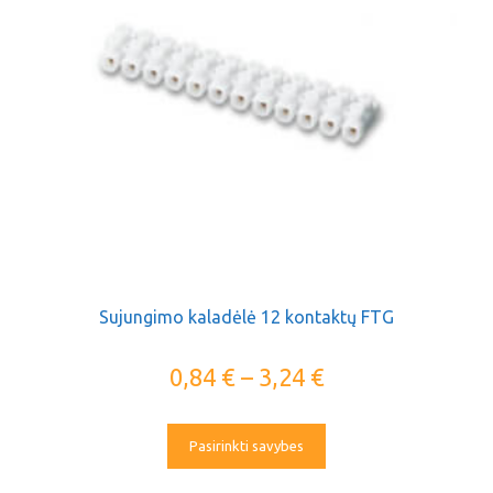
Sujungimo kaladėlė 12 kontaktų FTG
0,84
€
–
3,24
€
Pasirinkti savybes