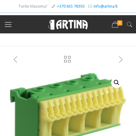
Turite klausimų?
+370 655 78350
info@artina.lt
0
Asortimentas