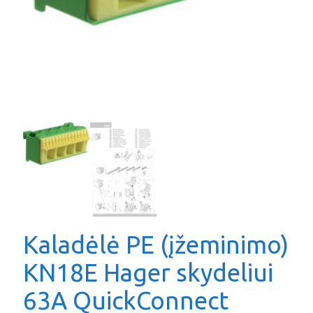
Kaladėlė PE (įžeminimo)
KN18E Hager skydeliui
63A QuickConnect