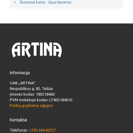
Žemesnė kaina - Išpardavimas
Informacija
UAB „ARTINA“
Respublikos g. 85, Telšiai
Įmonės kodas: 180218460
PVM mokėtojo kodas: LT802184610
Prekių grąžinimo sąlygos
Kontaktai
Telefonas:
+370 444 60727