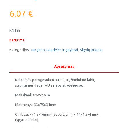
6,07
€
KN18E
Neturime
Kategorijos:
Jungimo kaladėlės ir gnybtai
,
Skydų priedai
Aprašymas
Kaladėlės patogesniam nulinių ir įžeminimo laidų
sujungimui Hager VU serijos skydeliuose.
Maksimali srovė: 63A
Matmenys: 33x75x34mm
Gnybtai: 4×1,5-16mm² (suveržiami) + 14×1,5-4mm²
(spyruokliniai)