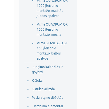
Vilma QUADRUM QR
1000 įleistinio
montažo, matinės
juodos spalvos
Vilma QUADRUM QR
1000 įleistinio
montažo, mocha
Vilma STANDARD ST
150 įleistinio
montažo, baltos
spalvos
Jungimo kaladėlės ir
gnybtai
Kištukai
Kištukiniai lizdai
Paskirstymo dėžutės
Tvirtinimo elementai