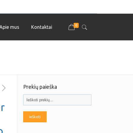
0
Apie mus
Kontaktai
Prekių paieška
er
Ieškoti
o