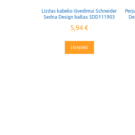
Lizdas kabelio išvedimui Schneider
Perj
Sedna Design baltas SDD111903
De
be rėmelio
5,94
€
Į krepšelį