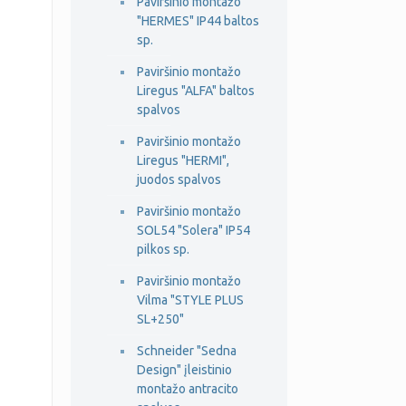
Paviršinio montažo
"HERMES" IP44 baltos
sp.
Paviršinio montažo
Liregus "ALFA" baltos
spalvos
Paviršinio montažo
Liregus "HERMI",
juodos spalvos
Paviršinio montažo
SOL54 "Solera" IP54
pilkos sp.
Paviršinio montažo
Vilma "STYLE PLUS
SL+250"
Schneider "Sedna
Design" įleistinio
montažo antracito