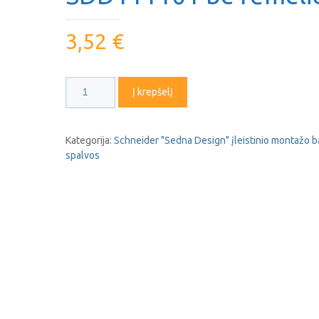
3,52
€
produkto
Į krepšelį
kiekis:
Jungiklis
1kl.
Kategorija:
Schneider "Sedna Design" įleistinio montažo b
Schneider
spalvos
Sedna
Design
baltas
SDD111101
be
rėmelio