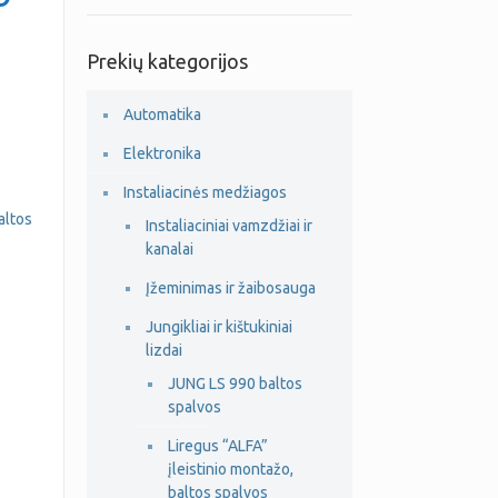
Prekių kategorijos
Automatika
Elektronika
Instaliacinės medžiagos
altos
Instaliaciniai vamzdžiai ir
kanalai
Įžeminimas ir žaibosauga
Jungikliai ir kištukiniai
lizdai
JUNG LS 990 baltos
spalvos
Liregus “ALFA”
įleistinio montažo,
baltos spalvos