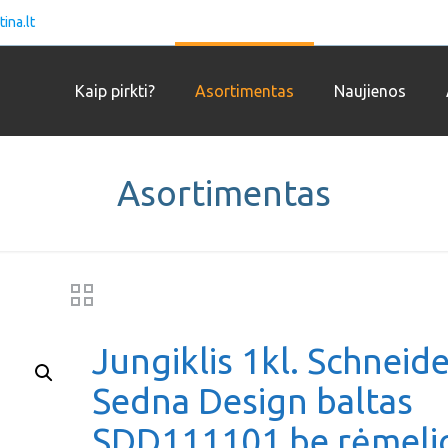
ina.lt
Kaip pirkti?
Asortimentas
Naujienos
Asortimentas
Jungiklis 1kl. Schneid
Sedna Design baltas
SDD111101 be rėmeli