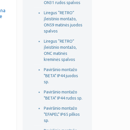
ON31 rudos spalvos
dna
Liregus “RETRO”
e
įleistinio montažo,
ON59 matinės juodos
spalvos
Liregus “RETRO”
įleistinio montažo,
ONC matinės
kreminės spalvos
Paviršinio montažo
"BETA" IP44 juodos
sp.
Paviršinio montažo
"BETA" IP44 rudos sp.
Paviršinio montažo
"EFAPEL" IP65 pilkos
sp.