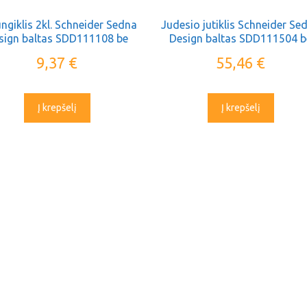
ungiklis 2kl. Schneider Sedna
Judesio jutiklis Schneider Se
sign baltas SDD111108 be
Design baltas SDD111504 b
rėmelio
rėmelio
9,37
€
55,46
€
Į krepšelį
Į krepšelį