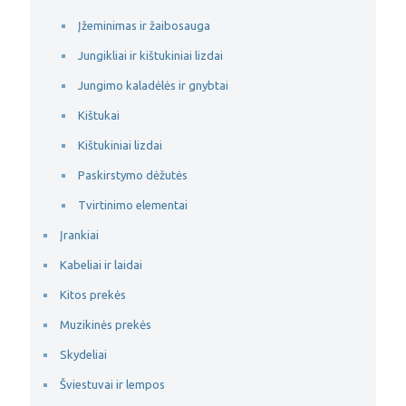
Įžeminimas ir žaibosauga
Jungikliai ir kištukiniai lizdai
Jungimo kaladėlės ir gnybtai
Kištukai
Kištukiniai lizdai
Paskirstymo dėžutės
Tvirtinimo elementai
Įrankiai
Kabeliai ir laidai
Kitos prekės
Muzikinės prekės
Skydeliai
Šviestuvai ir lempos