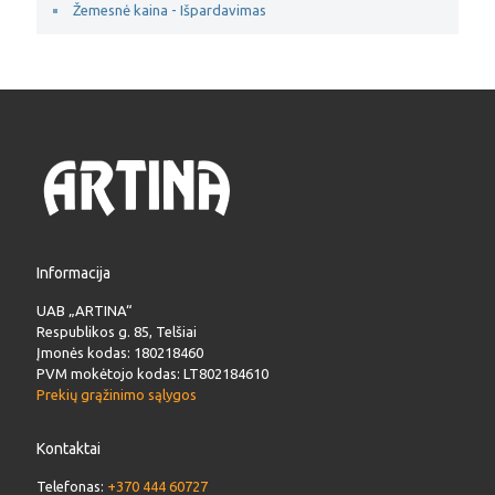
Žemesnė kaina - Išpardavimas
Informacija
UAB „ARTINA“
Respublikos g. 85, Telšiai
Įmonės kodas: 180218460
PVM mokėtojo kodas: LT802184610
Prekių grąžinimo sąlygos
Kontaktai
Telefonas:
+370 444 60727