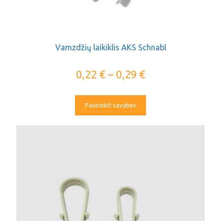
Vamzdžių laikiklis AKS Schnabl
0,22
€
–
0,29
€
Pasirinkti savybes