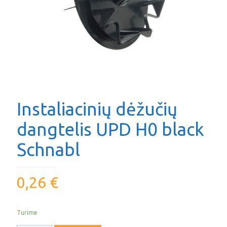
Instaliacinių dėžučių
dangtelis UPD H0 black
Schnabl
0,26
€
Turime