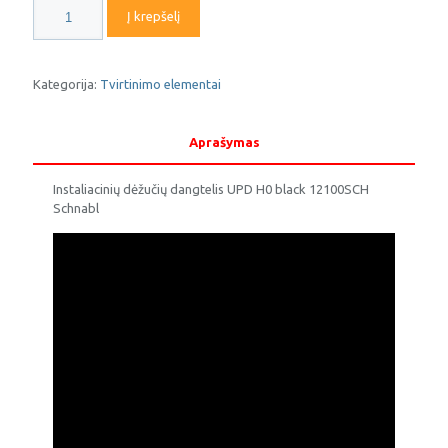
produkto
Į krepšelį
kiekis:
Instaliacinių
dėžučių
dangtelis
Kategorija:
Tvirtinimo elementai
UPD
H0
black
Aprašymas
Schnabl
Instaliacinių dėžučių dangtelis UPD H0 black 12100SCH
Schnabl