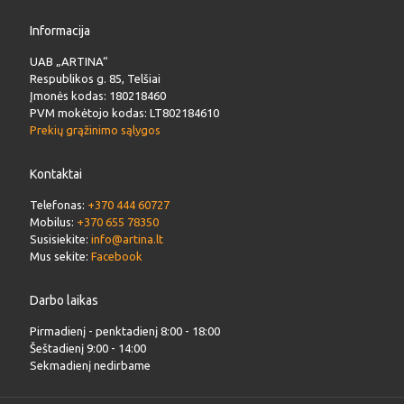
Informacija
UAB „ARTINA“
Respublikos g. 85, Telšiai
Įmonės kodas: 180218460
PVM mokėtojo kodas: LT802184610
Prekių grąžinimo sąlygos
Kontaktai
Telefonas:
+370 444 60727
Mobilus:
+370 655 78350
Susisiekite:
info@artina.lt
Mus sekite:
Facebook
Darbo laikas
Pirmadienį - penktadienį 8:00 - 18:00
Šeštadienį 9:00 - 14:00
Sekmadienį nedirbame