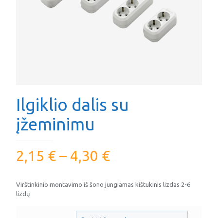
Ilgiklio dalis su
įžeminimu
2,15
€
–
4,30
€
Virštinkinio montavimo iš šono jungiamas kištukinis lizdas 2-6
lizdų