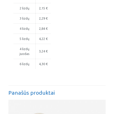
2 lizdų
2,15 €
3 lizdų
2,29 €
4 lizdų
2,84 €
5 lizdų
4,22 €
4 lizdų
3,24 €
juodas
6 lizdų
4,30 €
Panašūs produktai