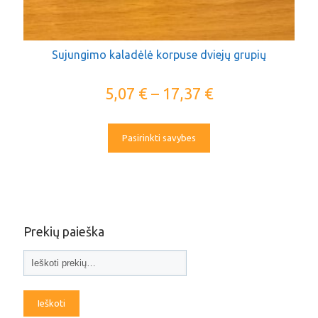
Sujungimo kaladėlė korpuse dviejų grupių
5,07
€
–
17,37
€
Pasirinkti savybes
Prekių paieška
Ieškoti