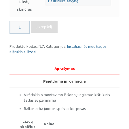
Lizdų
skaičius
produkto
Į krepšelį
kiekis:
Ilgiklio
dalis
su
Produkto kodas:
N/A
Kategorijos:
Instaliacinės medžiagos
,
įžeminimu
Kištukiniai lizdai
Aprašymas
Papildoma informacija
Virštinkinio montavimo iš šono jungiamas kištukinis
lizdas su įžeminimu
Baltos arba juodos spalvos korpusas
Lizdų
Kaina
skaičius