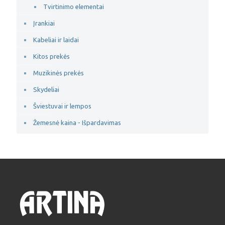
Tvirtinimo elementai
Įrankiai
Kabeliai ir laidai
Kitos prekės
Muzikinės prekės
Skydeliai
Šviestuvai ir lempos
Žemesnė kaina - Išpardavimas