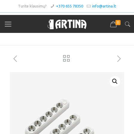
Turite klausimų?
+370 655 78350
info@artina.lt
0
Asortimentas