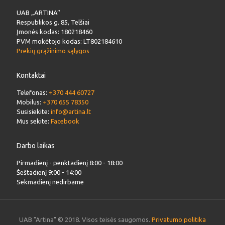
UAB „ARTINA“
Respublikos g. 85, Telšiai
Įmonės kodas: 180218460
PVM mokėtojo kodas: LT802184610
Prekių grąžinimo sąlygos
Kontaktai
Telefonas:
+370 444 60727
Mobilus:
+370 655 78350
Susisiekite:
info@artina.lt
Mus sekite:
Facebook
Darbo laikas
Pirmadienį - penktadienį 8:00 - 18:00
Šeštadienį 9:00 - 14:00
Sekmadienį nedirbame
UAB "Artina" © 2018. Visos teisės saugomos.
Privatumo politika