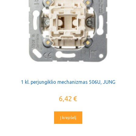
1 kl. perjungiklio mechanizmas 506U, JUNG
6,42
€
Į krepšelį