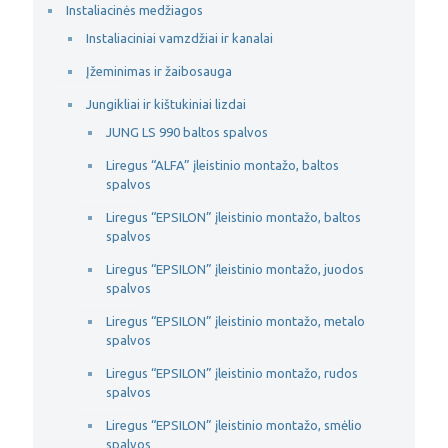
Instaliacinės medžiagos
Instaliaciniai vamzdžiai ir kanalai
Įžeminimas ir žaibosauga
Jungikliai ir kištukiniai lizdai
JUNG LS 990 baltos spalvos
Liregus “ALFA” įleistinio montažo, baltos
spalvos
Liregus “EPSILON” įleistinio montažo, baltos
spalvos
Liregus “EPSILON” įleistinio montažo, juodos
spalvos
Liregus “EPSILON” įleistinio montažo, metalo
spalvos
Liregus “EPSILON” įleistinio montažo, rudos
spalvos
Liregus “EPSILON” įleistinio montažo, smėlio
spalvos