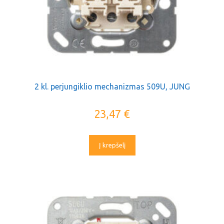
2 kl. perjungiklio mechanizmas 509U, JUNG
23,47
€
Į krepšelį