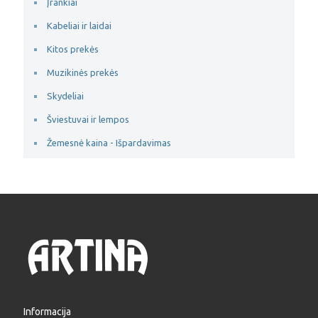
Įrankiai
Kabeliai ir laidai
Kitos prekės
Muzikinės prekės
Skydeliai
Šviestuvai ir lempos
Žemesnė kaina - Išpardavimas
Informacija