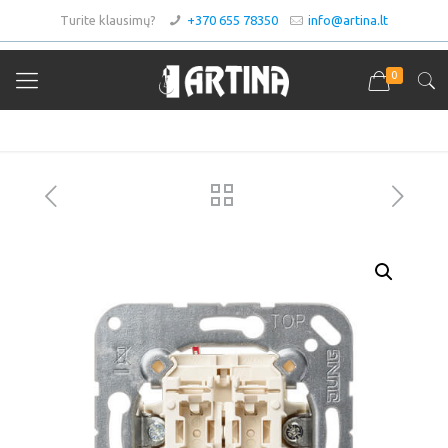
Turite klausimų?
+370 655 78350
info@artina.lt
0
Asortimentas