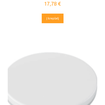
17,78
€
Į krepšelį