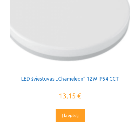
LED šviestuvas „Chameleon” 12W IP54 CCT
13,15
€
Į krepšelį