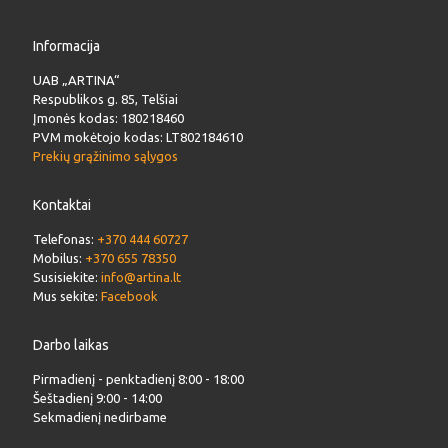
Informacija
UAB „ARTINA“
Respublikos g. 85, Telšiai
Įmonės kodas: 180218460
PVM mokėtojo kodas: LT802184610
Prekių grąžinimo sąlygos
Kontaktai
Telefonas:
+370 444 60727
Mobilus:
+370 655 78350
Susisiekite:
info@artina.lt
Mus sekite:
Facebook
Darbo laikas
Pirmadienį - penktadienį 8:00 - 18:00
Šeštadienį 9:00 - 14:00
Sekmadienį nedirbame