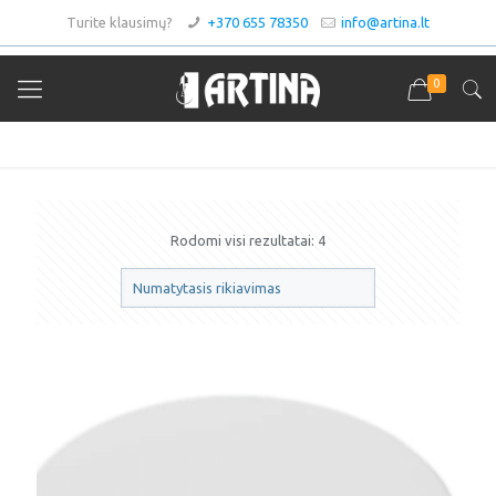
Turite klausimų?
+370 655 78350
info@artina.lt
0
LED šviestuvas
Rodomi visi rezultatai: 4