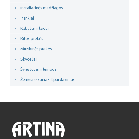
Instaliacinės medžiagos
Įrankiai
Kabeliai ir laidai
Kitos prekės
Muzikinės prekės
Skydeliai
Šviestuvai ir lempos
Žemesnė kaina - Išpardavimas