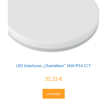
LED šviestuvas „Chameleon” 36W IP54 CCT
32,25
€
Į krepšelį