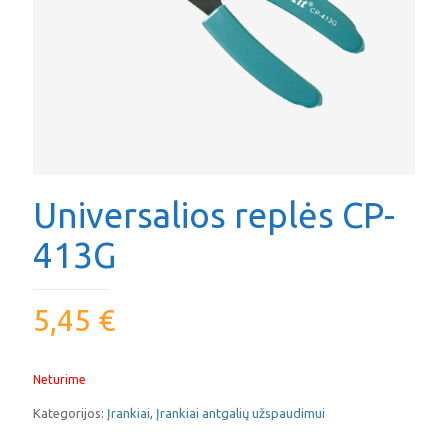
Universalios replės CP-
413G
5,45
€
Neturime
Kategorijos:
Įrankiai
,
Įrankiai antgalių užspaudimui