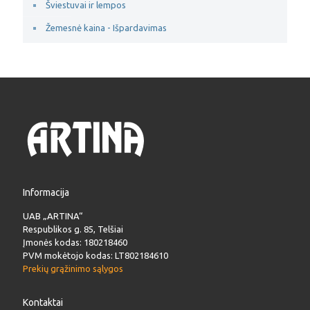
Šviestuvai ir lempos
Žemesnė kaina - Išpardavimas
Informacija
UAB „ARTINA“
Respublikos g. 85, Telšiai
Įmonės kodas: 180218460
PVM mokėtojo kodas: LT802184610
Prekių grąžinimo sąlygos
Kontaktai