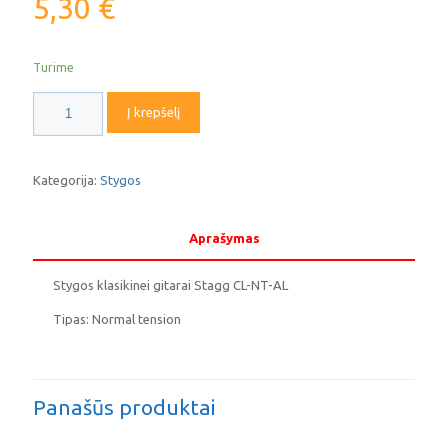
5,30
€
Turime
produkto
Į krepšelį
kiekis:
Stygos
klasikinei
gitarai
Kategorija:
Stygos
CL-
NT-
AL
Aprašymas
NORMAL
TENSION
Stygos klasikinei gitarai Stagg CL-NT-AL
Stagg
Tipas: Normal tension
Panašūs produktai