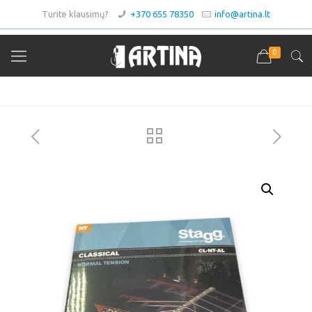
Turite klausimų?
+370 655 78350
info@artina.lt
0
Asortimentas