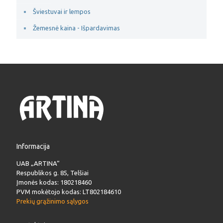
Šviestuvai ir lempos
Žemesnė kaina - Išpardavimas
Informacija
UAB „ARTINA“
Respublikos g. 85, Telšiai
Įmonės kodas: 180218460
PVM mokėtojo kodas: LT802184610
Prekių grąžinimo sąlygos