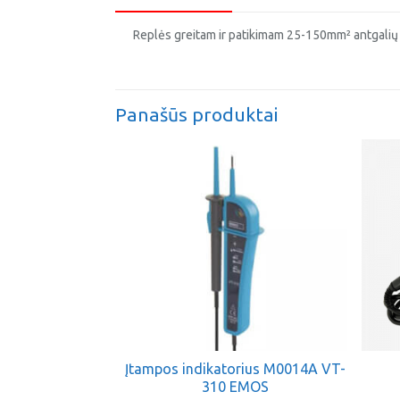
Replės greitam ir patikimam 25-150mm² antgalių i
Panašūs produktai
Įtampos indikatorius M0014A VT-
310 EMOS