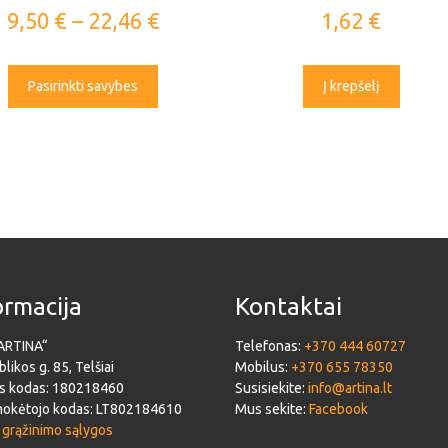
9,50
€
–
22,46
€
1,62
€
Pasirinkti savybes
Į krepšelį
ormacija
Kontaktai
ARTINA“
Telefonas:
+370 444 60727
likos g. 85, Telšiai
Mobilus:
+370 655 78350
s kodas: 180218460
Susisiekite:
info@artina.lt
okėtojo kodas: LT802184610
Mus sekite:
Facebook
 grąžinimo sąlygos