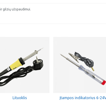
r gilzių užspaudimui.
Lituoklis
Įtampos indikatorius 6-24