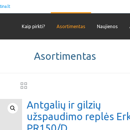
ina.lt
Kaip pirkti?
Asortimentas
Naujienos
Asortimentas
Antgalių ir gilzių
užspaudimo replės Er
PR150/D