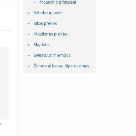
Matavimo prietaisai
Kabeliai ir laidai
Kitos prekės
Muzikinės prekės
Skydeliai
Šviestuvai ir lempos
Žemesnė kaina - Išpardavimas
V