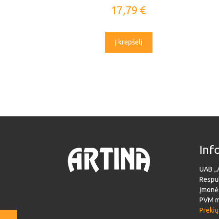
17,79
€
Į krepšelį
Inf
UAB „
Respub
Įmonė
PVM m
Prekių