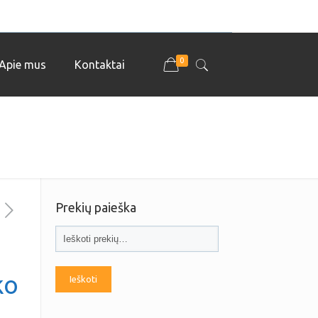
0
Apie mus
Kontaktai
Prekių paieška
ko
Ieškoti