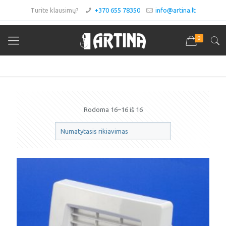
Turite klausimų?
+370 655 78350
info@artina.lt
0
Ventiliatoriai
Rodoma 16–16 iš 16