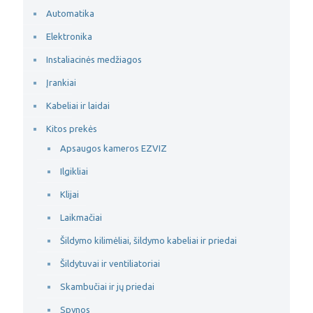
Automatika
Elektronika
Instaliacinės medžiagos
Įrankiai
Kabeliai ir laidai
Kitos prekės
Apsaugos kameros EZVIZ
Ilgikliai
Klijai
Laikmačiai
Šildymo kilimėliai, šildymo kabeliai ir priedai
Šildytuvai ir ventiliatoriai
Skambučiai ir jų priedai
Spynos