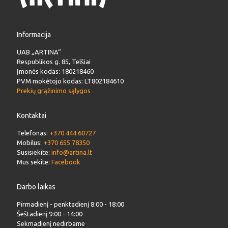
Informacija
UAB „ARTINA“
Respublikos g. 85, Telšiai
Įmonės kodas: 180218460
PVM mokėtojo kodas: LT802184610
Prekių grąžinimo sąlygos
Kontaktai
Telefonas:
+370 444 60727
Mobilus:
+370 655 78350
Susisiekite:
info@artina.lt
Mus sekite:
Facebook
Darbo laikas
Pirmadienį - penktadienį 8:00 - 18:00
Šeštadienį 9:00 - 14:00
Sekmadienį nedirbame