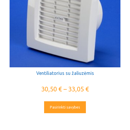
Ventiliatorius su žaliuzėmis
30,50
€
–
33,05
€
Pasirinkti savybes