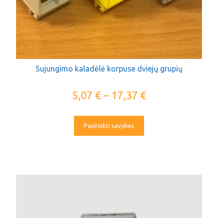
Sujungimo kaladėlė korpuse dviejų grupių
5,07
€
–
17,37
€
Pasirinkti savybes