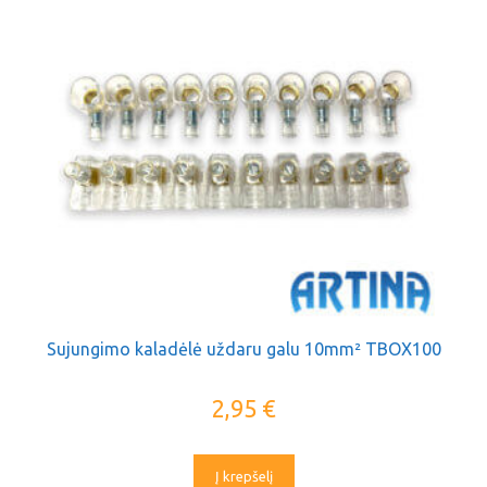
Sujungimo kaladėlė uždaru galu 10mm² TBOX100
2,95
€
Į krepšelį