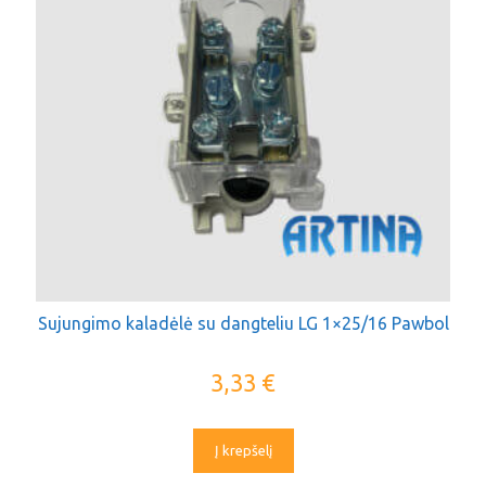
Sujungimo kaladėlė su dangteliu LG 1×25/16 Pawbol
3,33
€
Į krepšelį