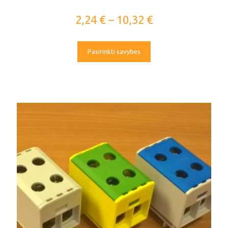
2,24
€
–
10,32
€
Pasirinkti savybes