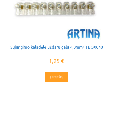
Sujungimo kaladėlė uždaru galu 4,0mm² TBOX040
1,25
€
Į krepšelį