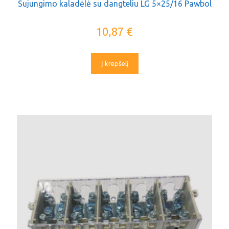
Sujungimo kaladėlė su dangteliu LG 5×25/16 Pawbol
10,87
€
Į krepšelį