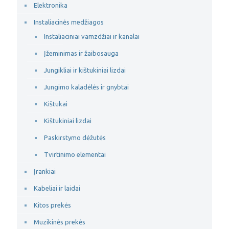
Elektronika
Instaliacinės medžiagos
Instaliaciniai vamzdžiai ir kanalai
Įžeminimas ir žaibosauga
Jungikliai ir kištukiniai lizdai
Jungimo kaladėlės ir gnybtai
Kištukai
Kištukiniai lizdai
Paskirstymo dėžutės
Tvirtinimo elementai
Įrankiai
Kabeliai ir laidai
Kitos prekės
Muzikinės prekės