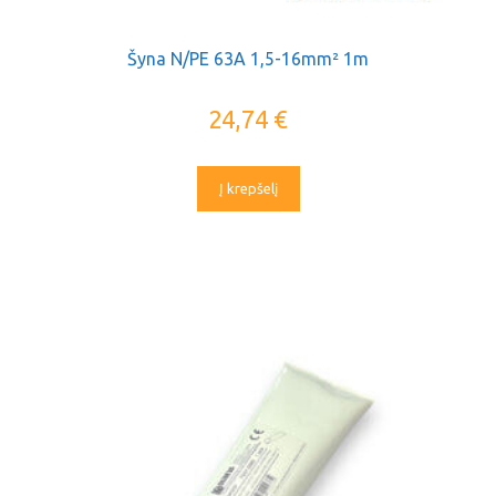
Šyna N/PE 63A 1,5-16mm² 1m
24,74
€
Į krepšelį