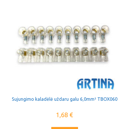
Sujungimo kaladėlė uždaru galu 6,0mm² TBOX060
1,68
€