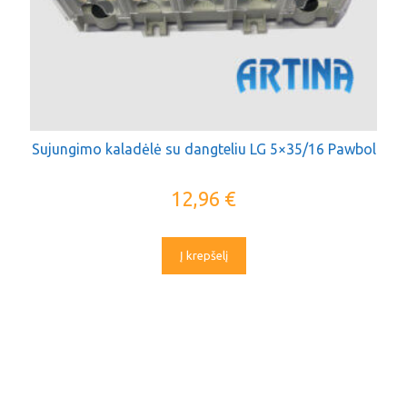
Sujungimo kaladėlė su dangteliu LG 5×35/16 Pawbol
12,96
€
Į krepšelį