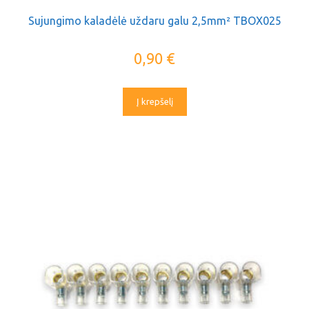
Sujungimo kaladėlė uždaru galu 2,5mm² TBOX025
0,90
€
Į krepšelį