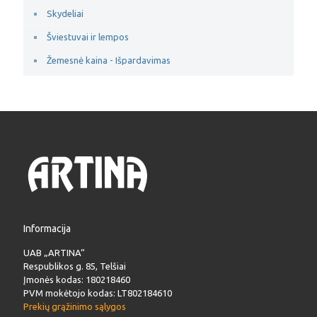
Skydeliai
Šviestuvai ir lempos
Žemesnė kaina - Išpardavimas
Informacija
UAB „ARTINA“
Respublikos g. 85, Telšiai
Įmonės kodas: 180218460
PVM mokėtojo kodas: LT802184610
Prekių grąžinimo sąlygos