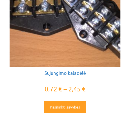
Sujungimo kaladėlė
0,72
€
–
2,45
€
Pasirinkti savybes