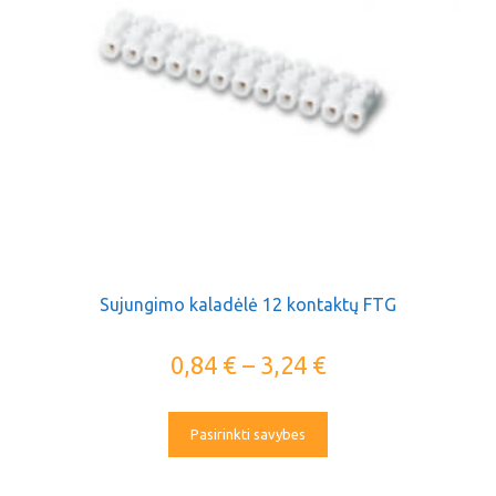
Sujungimo kaladėlė 12 kontaktų FTG
0,84
€
–
3,24
€
Pasirinkti savybes